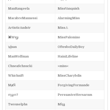
ManRangeela
MissVanquish
MacabreMannessi
AlarmingMiss
ArtisticAndstr
Miss⚠
👾Wɐ͢͢͢u
MissPalomino
๖ۣۜman
OftesboDailyBoy
ManWolfman
HainiLifeline
ChneaSchnucki
᚛miss᚜
Whichnift
MissCharybdis
MⱥŇ
ForgivingFormande
𝕞͢͢͢𝕒𝕟ﾂ
PersuasiveHersarnm
Twouselphs
Mΐs͢͢͢s