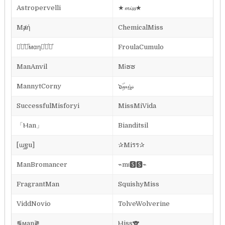
Astropervelli
★𝓶𝓲𝓼𝓼★
Mⱥή
ChemicalMiss
᚛ᷝ ͣ ͫмαη ͭ ͪ᚜ͤ
FroulaCumulo
ManAnvil
MᎥຮຮ
MannytCorny
๖ۣۜ𝓂𝒾𝓈͢͢͢𝓈
SuccessfulMisforyi
MissMiVida
「Ⲙan」
Bianditsil
[ɯ͢͢͢ɐu]
✰Miรร✰
ManBromancer
⌁mι🆂🆂⌁
FragrantMan
SquishyMiss
ViddNovio
TolveWolverine
⪓ϻan⪔
Ⲙiss🐨