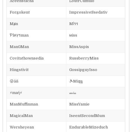
Aceenstacha
LoutrCumulo
Forgokent
ImpressiveSsedativ
Mⱥn
Mΐรร
Ƥlคץรman
ᴍiss
ManGMan
MissAspis
Covitathownsedia
RussberryMiss
Hingstivit
GossipguyIsso
😜åñ
🎾Miຮ͢͢͢s
⚡maή⚡
𝓂𝒾𝓈𝓈
ManMuffinman
MissYamie
MagicalMan
IseentSecondMum
Wersheyean
EndurableMizeduch