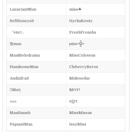
LuxuriantMan
miss☘
SoftSoneysit
ItychaKenty
「Ⲙαภ」
FreshFronsha
♍man
ϻiss𒅒
ManMelodrama
MissColossus
HandsomeMan
CleberryBeros
Andinfrad
Mideseduc
Mαή
MᎥรรﾂ
𝔪𝔞𝔫
m͢͢͢ΐรร
ManSmash
MissMissus
PiquantMan
IssyMiss