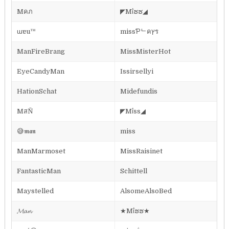
Mคภ
◤Mΐຮຮ◢
ɯɐu™
missƤᄂคץร
ManFireBrang
MissMisterHot
EyeCandyMan
Issirsellyi
HationSchat
Midefundis
MสŇ
◤Mΐss◢
😅𝖒𝖆𝖓
miss
ManMarmoset
MissRaisinet
FantasticMan
Schittell
Maystelled
AlsomeAlsoBed
𝓜𝓪𝓷
★Mΐຮຮ★