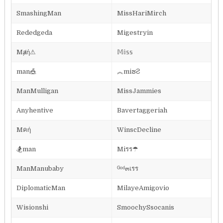
SmashingMan
MissHariMirch
Rededgeda
Migestryin
Mⱥή⚠
𝕄𝕚𝕤𝕤
man🎪
︽miຮƧ
ManMulligan
MissJammies
Anyhentive
Bavertaggeriah
Mคή
WinscDecline
🏂man
Miรร☂
ManManubaby
ᴳᵒᵈ๓เรร
DiplomaticMan
MilayeAmigovio
Wisionshi
SmoochySsocanis