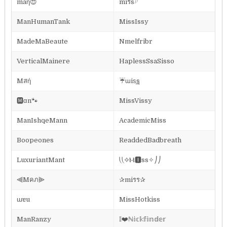
maή😍
⁣miรs𓆪
ManHumanTank
MissIssy
MadeMaBeaute
Nmelfribr
VerticalMainere
HaplessSsaSisso
Mสή
☔ɯiѕ͢͢͢s
🅼αn🐾
MissVissy
ManIshqeMann
AcademicMiss
Boopeones
ReaddedBadbreath
LuxuriantMant
⎝⎝✧Ⲙ🅸ss✧⎠⎠
⫷Mคภ⫸
✰miรร✰
ɯɐu
MissHotkiss
ManRanzy
𝕀❤️ℕ𝕚𝕔𝕜𝕗𝕚𝕟𝕕𝕖𝕣