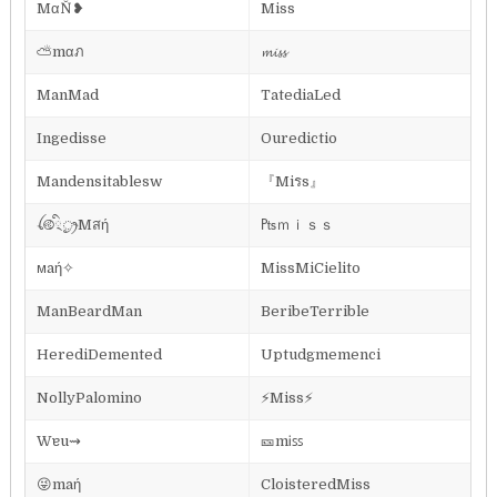
MαŇ❥
Miss
⛅mαภ
𝓶𝓲𝓼𝓼
ManMad
TatediaLed
Ingedisse
Ouredictio
Mandensitablesw
『Miรs』
ꪶ࿋྄ིᤢꫂMสή
₧ｍｉｓｓ
мaή✧
MissMiCielito
ManBeardMan
BeribeTerrible
HerediDemented
Uptudgmemenci
NollyPalomino
⚡Miss⚡
Wɐu⇝
🎫mᎥꜱꜱ
😜maή
CloisteredMiss