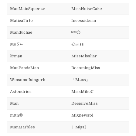
ManMainSqueeze
MissNoiseCake
MaticaTirto
Incessiderin
Manduchae
ᴹⁱˢ͢͢͢ˢ😊
MαŇ⇜
🐽𝔪𝖎ss
🌺mⱥn
MissMissliar
ManPandaMan
BecomingMiss
WinsomeIsingerh
「M𝓲ຮຮ」
Astendries
MissMikeC
Man
DecisiveMiss
mคn😣
Mignewspi
ManMarbles
〖MᎥ͢͢͢ss〗