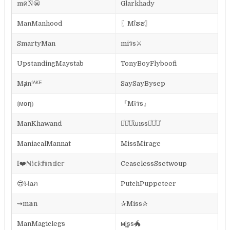
mคŇ😬
Glarkhady
ManManhood
〖Mΐຮຮ〗
SmartyMan
miรs⚔
UpstandingMaystab
TonyBoyFlyboofi
Mⱥnᶠᴬᴷᴱ
SaySayBysep
⦅мαη⦆
『M𝖎รs』
ManKhawand
᚛ᷝ ͣ ͫɯıss ͭ ͪ᚜ͤ
ManiacalMannat
MissMirage
𝕀❤️ℕ𝕚𝕔𝕜𝕗𝕚𝕟𝕕𝕖𝕣
CeaselessSsetwoup
😎Ⲙaภ
PutchPuppeteer
⇝m𝕒n
✰Miss✰
ManMagiclegs
ᴍᎥ͢͢͢ss🐲