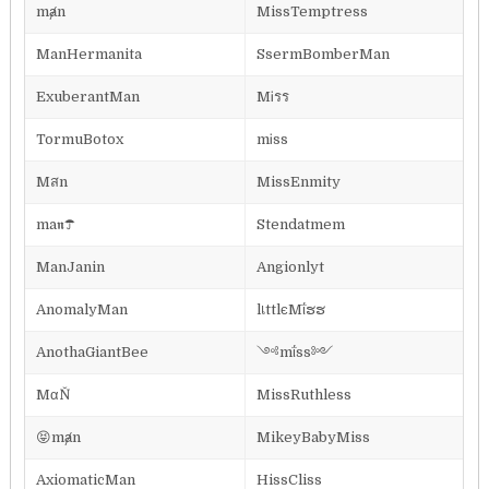
mⱥn
MissTemptress
ManHermanita
SsermBomberMan
ExuberantMan
MᎥรร
TormuBotox
mᎥss
Mสn
MissEnmity
ma𝖓☂
Stendatmem
ManJanin
Angionlyt
AnomalyMan
lเttlєMΐຮຮ
AnothaGiantBee
༺mΐss༻
MαŇ
MissRuthless
😝mⱥn
MikeyBabyMiss
AxiomaticMan
HissCliss