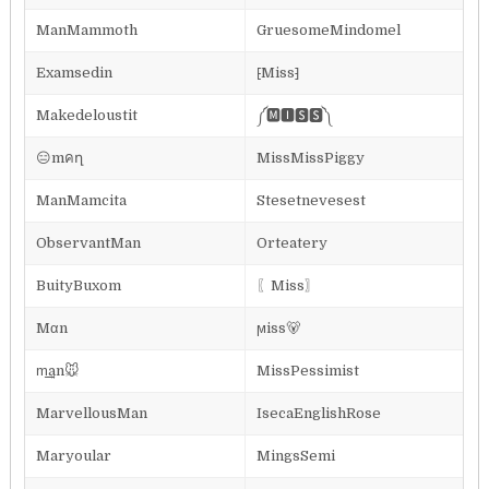
ManMammoth
GruesomeMindomel
Examsedin
⁅Miss⁆
Makedeloustit
༼🅼🅸🆂🆂༽
😑mคղ
MissMissPiggy
ManMamcita
Stesetnevesest
ObservantMan
Orteatery
BuityBuxom
〖Miss〗
Mαn
ϻiss🐻
m͢͢͢an🐭
MissPessimist
MarvellousMan
IsecaEnglishRose
Maryoular
MingsSemi