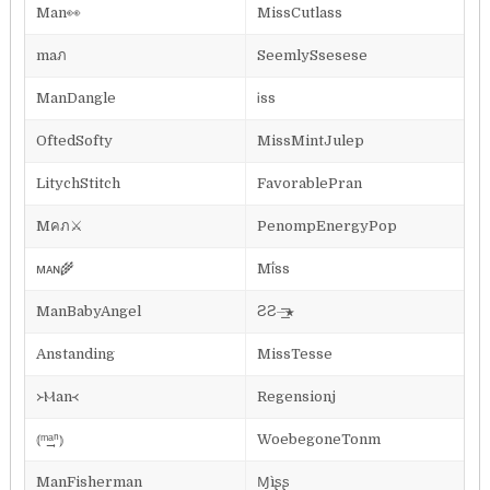
Man👀
MissCutlass
maภ
SeemlySsesese
ManDangle
Ꭵss
OftedSofty
MissMintJulep
LitychStitch
FavorablePran
Mคภ⚔
PenompEnergyPop
ᴍᴀɴ🌾
Mΐss
ManBabyAngel
ƧƧ⏤͟͟͞͞★
Anstanding
MissTesse
᚛Ⲙan᚜
Regensionj
⦅ᵐ͢͢͢ᵃⁿ⦆
WoebegoneTonm
ManFisherman
Ɱìʂʂ