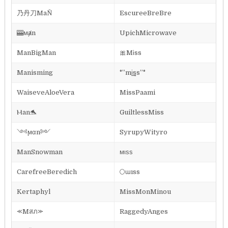
乃丹刀MaŇ
EscureeBreBre
🎰ᴍⱥn
UpichMicrowave
ManBigMan
🎀MᎥss
Manisming
°”mi͢͢͢ss”°
WaiseveAloeVera
MissPaami
Ⲙan🐬
GuiltlessMiss
༺ϻαn༻
SyrupyWityro
ManSnowman
мιѕѕ
CarefreeBeredich
🌕ɯıss
Kertaphyl
MissMonMinou
⪻Mสภ⪼
RaggedyAnges