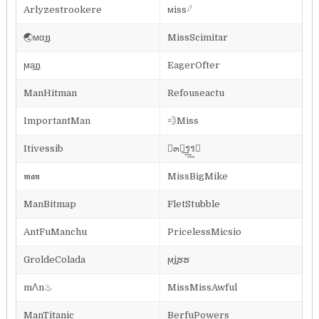
Arlyzestrookere
⁣ᴍiss𓆪
🌏ᴍα͢͢͢n
MissScimitar
ϻa͢͢͢n
EagerOfter
ManHitman
Refouseactu
ImportantMan
💨Miss
Itivessib
⪓๓เ͢͢͢รร⪔
𝖒𝖆𝖓
MissBigMike
ManBitmap
FletStubble
AntFuManchu
PricelessMicsio
GroldeColada
ϻ͢͢͢iຮຮ
mΛn♨
MissMissAwful
ManTitanic
BerfuPowers