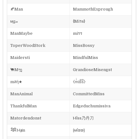
🍂Man
MammothExprough
ᴍ͢͢͢α𝓃
⦉Miรs⦊
ManMaybe
miรร
ToperWoodStork
MissBossy
Maidersti
MindfulMiss
🐫Mᵃ͢͢͢η
GrandioseMisengst
mสή★
⧼mͥisͣsͫ⧽
ManAnimal
CommittedMiss
ThankfulMan
Edgeduchumissiva
Matordendonst
Ⲙΐss乃丹刀
𒈞Ⲙⱥn
⁅ᴍΐຮຮ⁆