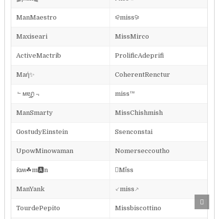
ManMaestro
⪨miss⪩
Maxiseari
MissMirco
ActiveMactrib
ProlificAdeprifi
Maή✨
CoherentRenctur
﹄ᴍɐ͢͢͢ภ﹃
miss™
ManSmarty
MissChishmish
GostudyEinstein
Ssenconstai
UpowMinowaman
Nomerseccoutho
íɑʍ☘m🅰n
Mΐss
ManYank
⸔miss⸕
Scro
to
TourdePepito
Missbiscottino
Top