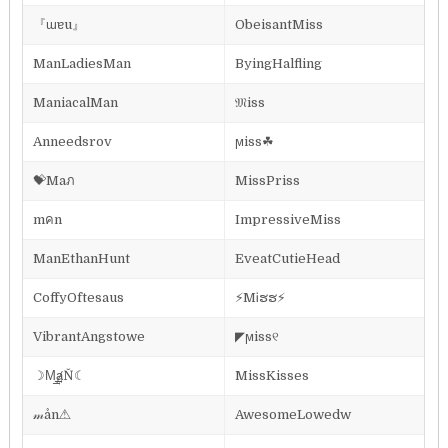
『ɯɐu』
ObeisantMiss
ManLadiesMan
ByingHalfling
ManiacalMan
𝔐iss
Anneedsrov
ϻiss☘
💝Maภ
MissPriss
mคn
ImpressiveMiss
ManEthanHunt
EveatCutieHead
CoffyOftesaus
⚡MᎥຮຮ⚡
VibrantAngstowe
◤ϻiss୧
☽M͢͢͢ⱥŇ☾
MissKisses
𝓂ån⚠
AwesomeLowedw