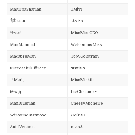
MalurbaShaman
Mΐรร
𒈞Man
🚵ᴍiรs
🎯ᴍคή
MissMissCEO
ManManimal
WelcomingMiss
MacabreMan
TobvGoldtrain
SuccessfulOffircen
💔miຮຮ
「Mสή」
MissMichilo
🎱ʍąղ
IneChicanery
ManBlueman
CheesyMicheire
WinsomeInstmose
᚛Mΐຮຮ᚜
AniffVenious
mเss🎻