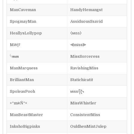
ManCaveman
HandyHemangst
SpogmayMan
AssiduousSsavid
HeallysLollypop
⧼мιѕѕ⧽
Mสήﾂ
⫷mᎥss⫸
⁣𓆩𝖒𝖆𝖓
MissSorceress
ManMarquess
RavishingMiss
BrilliantMan
Statichicatit
SpoleasPooh
ᴍιss꧂
×ºmคŇº×
MissWhistler
ManBeastMaster
ConsistentMiss
InkshoBigpinks
OuldhenMintJulep