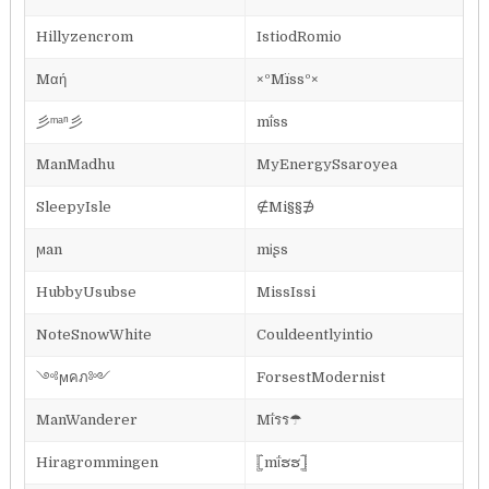
Hillyzencrom
IstiodRomio
Mαή
×ºMïssº×
彡ᵐᵃⁿ彡
mΐss
ManMadhu
MyEnergySsaroyea
SleepyIsle
∉Mi§§∌
ϻan
mᎥʂs
HubbyUsubse
MissIssi
NoteSnowWhite
Couldeentlyintio
༺ϻคภ༻
ForsestModernist
ManWanderer
Mΐรร☂
Hiragrommingen
𓊈mΐຮຮ𓊉