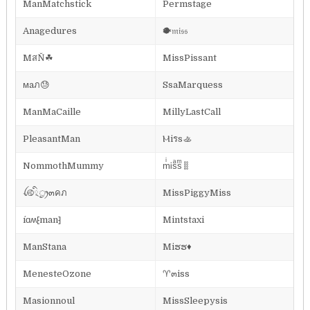
ManMatchstick
Permstage
Anagedures
🐡𝔪𝔦𝔰𝔰
MสŇ☘
MissPissant
ᴍaภ😓
SsaMarquess
ManMaCaille
MillyLastCall
PleasantMan
Ⲙiรs🚣
NommothMummy
mͥᎥsͣsͫ𐄠
ꪶ࿋྄ིᤢꫂ๓คภ
MissPiggyMiss
íɑʍ⁅man⁆
Mintstaxi
ManStana
Miຮຮ♦️
MenesteOzone
♈๓iss
Masionnoul
MissSleepysis