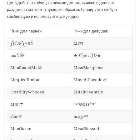
Для удобства таблица с никами для мальчиков и девочек
разделена соответствующим образом. Скопируйте любую
комбинацию и используйте где угодно.
Ники для парней
Ники для девушек
༼℘ⷬℜⷢℴⷪ༽м͢͢͢คŇ
Miรร
maŇ😬
★彡[𝖒𝖎𝖘𝖘]彡★
ManSuandMakk
MissMarquess
LimpireBimba
MinediDaredevil
HostilityWhoces
MitalFreemale
Mสภ☂
༺Miss༻
₥åñ❄
miʂ͢͢͢sᴳᵒᵈ
ManGoran
MissBlessed