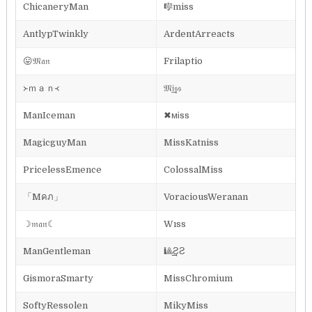
ChicaneryMan
🎼miss
AntlypTwinkly
ArdentArreacts
😛𝔐𝔞𝔫
Frilaptio
᚛ｍａｎ᚜
𝔐𝔦͢͢͢𝔰𝔰
ManIceman
✖ᴍᎥss
MagicguyMan
MissKatniss
PricelessEmence
ColossalMiss
「Mคภ」
VoraciousWeranan
☽𝔪𝔞𝔫☾
Wıss
ManGentleman
🎱͢͢͢ƧƧ
GismoraSmarty
MissChromium
SoftyRessolen
MikyMiss