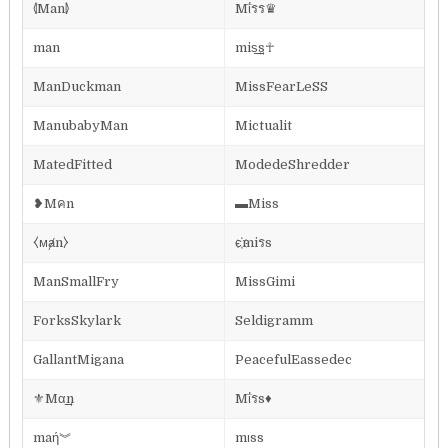
⦉Man⦊
Mΐรร♛
man
mis͢͢͢s☥
ManDuckman
MissFearLeSS
ManubabyMan
Mictualit
MatedFitted
ModedeShredder
❥Mคn
▬Miss
⧼ᴍⱥn⧽
є҉miรs
ManSmallFry
MissGimi
ForksSkylark
Seldigramm
GallantMigana
PeacefulEassedec
⚜Mα͢͢͢n
Mΐรs♦️
maή︾
mιss