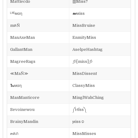
Mattlecdo
▥Miss?
ᴸᴵᶠᴱмαη
🐋ᴍiss
mคŇ
MissBruise
ManAxeMan
EnmityMiss
GallantMan
AselpeHashtag
MagreeRags
彡[miѕs]彡
≪MaŇ≫
MissDissent
🐍мαη
ClassyMiss
ManManticore
MinglWahChing
Sevoinewou
༼Ⲙΐss༽
BrainyMandin
ϻiss☺
๓คภ
MissMisses