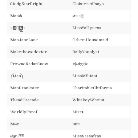
StedgStarBright
CloisteredIsays
Man☘
ϻiss▒
⌁🅼🅰͢͢͢🅽⌁
MissYaHyness
ManJaneLane
OthemHousemaid
Makethowedexter
BallyYounlyst
FrowneRadarSnow
⫷ʍìʂʂ⫸
༼Ⲙan༽
MissMilitant
ManPrankster
CharitableChtforma
TheadCascade
WhiskeyWheint
WorldlyForof
MᎥรร♦️
Mคn
miˢˢ
ʍąղᶠᴬᴷᴱ
MissSassafras