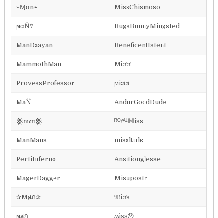
⌁Ɱαn⌁
MissChismoso
ϻα͢͢͢Ňﾂ
BugsBunnyMingsted
ManDaayan
BeneficentIstent
MammothMan
Mΐຮຮ
ProvessProfessor
ϻiຮຮ
MaŇ
AndurGoodDude
𒆜𝔪𝔞𝔫𒆜
ᴿᴼᵞᴬᴸ𝕄iss
ManMaus
misslเττlє
PertiInferno
Ansitionglesse
MagerDagger
Misupostr
✰Mⱥภ✰
𝔐iຮs
ϻⱥภ
ʍìʂʂ😯